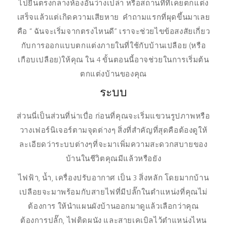
ไปยืนตรงกลางห้องอันว่างเปล่า หรือสถานที่ที่เคยตกแต่ง
เสร็จแล้วแต่เกิดความเสียหาย คำถามแรกที่ผุดขึ้นมาเลย
คือ “ ฉันจะเริ่มจากตรงไหนดี” เราจะช่วยไขข้อสงสัยเกี่ยว
กับการออกแบบตกแต่งภายในที่ใช้กับบ้านเปลือย (หรือ
เกือบเปลือย)ให้คุณ ใน 4 ขั้นตอนนี้อาจช่วยในการเริ่มต้น
ตกแต่งบ้านของคุณ
ระบบ
ส่วนนี่เป็นส่วนที่น่าเบื่อ ก่อนที่คุณจะเริ่มแขวนรูปภาพหรือ
วางเฟอร์นิเจอร์ตามจุดต่างๆ สิ่งที่สำคัญที่สุดคือต้องดูให้
ละเอียดว่าระบบต่างๆที่จะมาเพิ่มความสะดวกสบายของ
บ้านในชีวิตคุณมีแล้วหรือยัง
ไฟฟ้า, น้ำ, เครื่องปรับอากาศ เป็น 3 สิ่งหลัก โดยมากบ้าน
เปลือยจะมาพร้อมกับสายไฟที่มีปลั๊กในตำแหน่งที่คุณไม่
ต้องการ ให้นำแผนผังบ้านออกมาดูแล้วเลือกว่าคุณ
ต้องการปลั๊ก, ไฟติดผนัง และสายเคเบิลไว้ตำแหน่งไหน